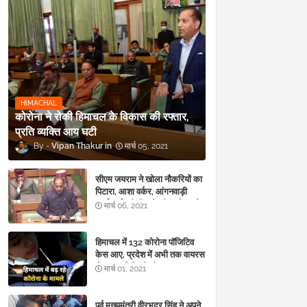
HIMACHAL
कोरोना ने रोकी हिमाचल के विकास की रफ्तार,
प्रति व्यक्ति आय घटी
Vipan Thakur
मार्च 05, 2021
सीएम जयराम ने खोला नौकरियों का
पिटारा, आशा वर्कर, आंगनवाड़ी
कार्यकर्ता, चौकीदारों की बल्ले-बल्ले
मार्च 06, 2021
हिमाचल में 132 कोरोना पॉजिटिव
केस आए, प्रदेश में अभी तक वायरस
से 983 लोगों की मौत
मार्च 01, 2021
पूर्व मुख्यमंत्री वीरभद्र सिंह ने अपने