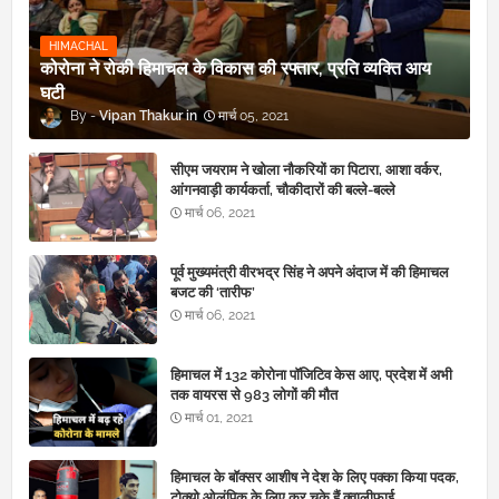
HIMACHAL
कोरोना ने रोकी हिमाचल के विकास की रफ्तार, प्रति व्यक्ति आय
घटी
Vipan Thakur
मार्च 05, 2021
सीएम जयराम ने खोला नौकरियों का पिटारा, आशा वर्कर,
आंगनवाड़ी कार्यकर्ता, चौकीदारों की बल्ले-बल्ले
मार्च 06, 2021
पूर्व मुख्यमंत्री वीरभद्र सिंह ने अपने अंदाज में की हिमाचल
बजट की ‘तारीफ’
मार्च 06, 2021
हिमाचल में 132 कोरोना पॉजिटिव केस आए, प्रदेश में अभी
तक वायरस से 983 लोगों की मौत
मार्च 01, 2021
हिमाचल के बॉक्सर आशीष ने देश के लिए पक्का किया पदक,
टोक्यो ओलंपिक के लिए कर चुके हैं क्वालीफाई