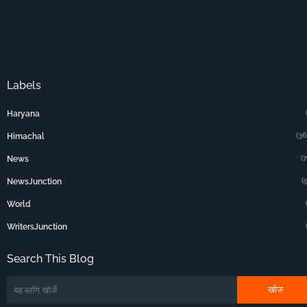
Labels
Haryana
(36
Himachal
(
News
(
NewsJunction
World
WritersJunction
Search This Blog