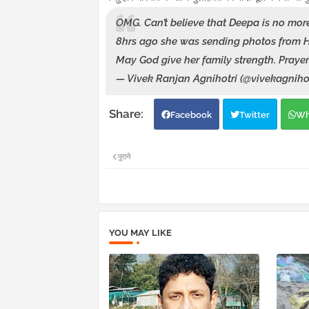
OMG. Can’t believe that Deepa is no more.
8hrs ago she was sending photos from H
May God give her family strength. Prayer
— Vivek Ranjan Agnihotri (@vivekagniho
Facebook
Twitter
Wh
पुराने
YOU MAY LIKE