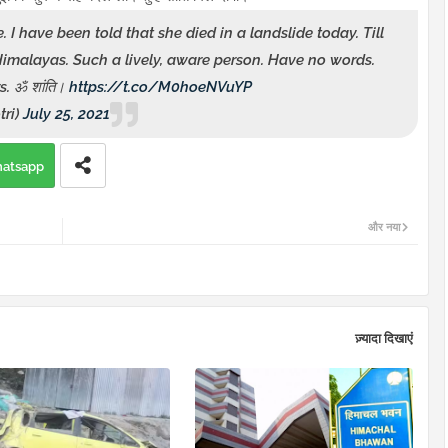
 I have been told that she died in a landslide today. Till
imalayas. Such a lively, aware person. Have no words.
s. ॐ शांति।
https://t.co/M0hoeNVuYP
tri)
July 25, 2021
atsapp
और नया
ज़्यादा दिखाएं