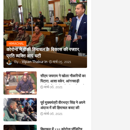
HIMACHAL
कोरोना ने रोकी हिमाचल के विकास की रफ्तार,
प्रति व्यक्ति आय घटी
Vipan Thakur
मार्च 05, 2021
सीएम जयराम ने खोला नौकरियों का
पिटारा, आशा वर्कर, आंगनवाड़ी
कार्यकर्ता, चौकीदारों की बल्ले-बल्ले
मार्च 06, 2021
पूर्व मुख्यमंत्री वीरभद्र सिंह ने अपने
अंदाज में की हिमाचल बजट की
‘तारीफ’
मार्च 06, 2021
हिमाचल में 132 कोरोना पॉजिटिव