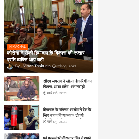
HIMACHAL
कोरोना ने रोकी हिमाचल के विकास की रफ्तार,
प्रति व्यक्ति आय घटी
Vipan Thakur
मार्च 05, 2021
सीएम जयराम ने खोला नौकरियों का
पिटारा, आशा वर्कर, आंगनवाड़ी
कार्यकर्ता, चौकीदारों की बल्ले-बल्ले
मार्च 06, 2021
हिमाचल के बॉक्सर आशीष ने देश के
लिए पक्का किया पदक, टोक्यो
ओलंपिक के लिए कर चुके हैं
मार्च 05, 2021
क्वालीफाई
पूर्व मुख्यमंत्री वीरभद्र सिंह ने अपने