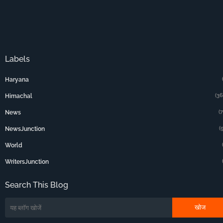
Labels
Haryana
(36
Himachal
(
News
(
NewsJunction
World
WritersJunction
Search This Blog