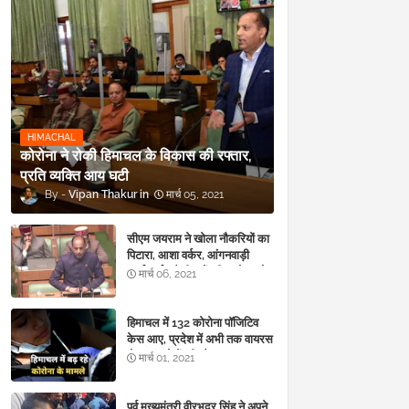
HIMACHAL
कोरोना ने रोकी हिमाचल के विकास की रफ्तार,
प्रति व्यक्ति आय घटी
Vipan Thakur
मार्च 05, 2021
सीएम जयराम ने खोला नौकरियों का
पिटारा, आशा वर्कर, आंगनवाड़ी
कार्यकर्ता, चौकीदारों की बल्ले-बल्ले
मार्च 06, 2021
हिमाचल में 132 कोरोना पॉजिटिव
केस आए, प्रदेश में अभी तक वायरस
से 983 लोगों की मौत
मार्च 01, 2021
पूर्व मुख्यमंत्री वीरभद्र सिंह ने अपने